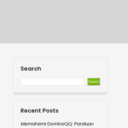
Search
Search
Recent Posts
Memahami DominoQQ: Panduan