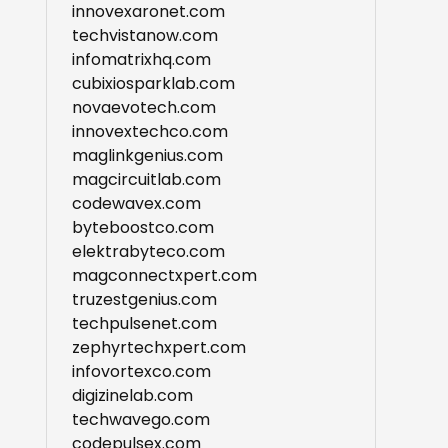
innovexaronet.com
techvistanow.com
infomatrixhq.com
cubixiosparklab.com
novaevotech.com
innovextechco.com
maglinkgenius.com
magcircuitlab.com
codewavex.com
byteboostco.com
elektrabyteco.com
magconnectxpert.com
truzestgenius.com
techpulsenet.com
zephyrtechxpert.com
infovortexco.com
digizinelab.com
techwavego.com
codepulsex.com