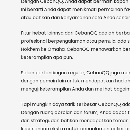
Dengan CebanQQ, Anda dapat bermain kapan saja
Ini berarti Anda dapat menikmati permainan fav
atau bahkan dari kenyamanan sofa Anda sendiri
Fitur hebat lainnya dari CebanQQ adalah berb
profesional berpengalaman atau pemula, ada se
Hold’em ke Omaha, CebanQQ menawarkan berba
keterampilan apa pun.
Selain pertandingan reguler, CebanQQ juga m
dengan pemain lain untuk mendapatkan hadiah 
menguji keterampilan Anda dan melihat bagai
Tapi mungkin daya tarik terbesar CebanQQ ad
Dengan ruang obrolan dan forum, Anda dapat t
dan strategi, dan bahkan mendapatkan teman 
kesenangan ekstra untuk pengalaman poker onl