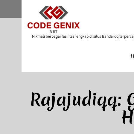
Skip
to
content
Nikmati berbagai fasilitas lengkap di situs Bandarqq terp
Rajajudiqq:
H