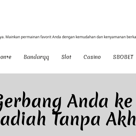
ercaya. Mainkan permainan favorit Anda dengan kemudahan dan kenyamanan berka
Home
Bandarqq
Slot
Casino
SBOBET
 Gerbang Anda ke
adiah Tanpa Akh