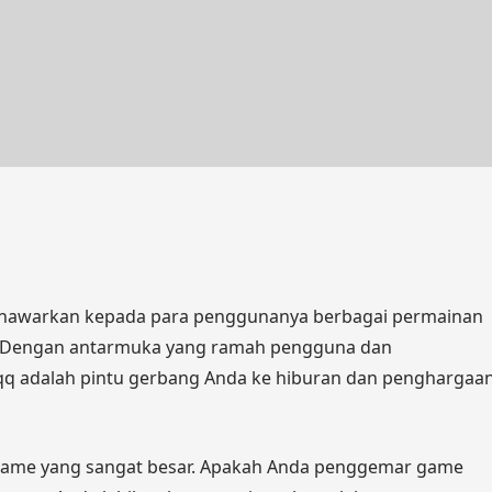
menawarkan kepada para penggunanya berbagai permainan
al. Dengan antarmuka yang ramah pengguna dan
q adalah pintu gerbang Anda ke hiburan dan penghargaa
an game yang sangat besar. Apakah Anda penggemar game