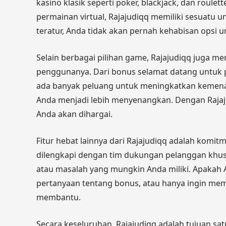
kasino klasik seperti poker, blackjack, dan roulet
permainan virtual, Rajajudiqq memiliki sesuatu
teratur, Anda tidak akan pernah kehabisan opsi 
Selain berbagai pilihan game, Rajajudiqq juga 
penggunanya. Dari bonus selamat datang untuk p
ada banyak peluang untuk meningkatkan keme
Anda menjadi lebih menyenangkan. Dengan Rajaj
Anda akan dihargai.
Fitur hebat lainnya dari Rajajudiqq adalah komi
dilengkapi dengan tim dukungan pelanggan khu
atau masalah yang mungkin Anda miliki. Apakah
pertanyaan tentang bonus, atau hanya ingin memb
membantu.
Secara keseluruhan, Rajajudiqq adalah tujuan 