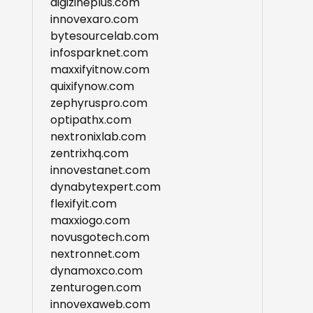
digizineplus.com
innovexaro.com
bytesourcelab.com
infosparknet.com
maxxifyitnow.com
quixifynow.com
zephyruspro.com
optipathx.com
nextronixlab.com
zentrixhq.com
innovestanet.com
dynabytexpert.com
flexifyit.com
maxxiogo.com
novusgotech.com
nextronnet.com
dynamoxco.com
zenturogen.com
innovexaweb.com