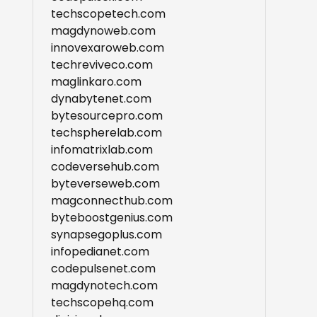
techscopetech.com
magdynoweb.com
innovexaroweb.com
techreviveco.com
maglinkaro.com
dynabytenet.com
bytesourcepro.com
techspherelab.com
infomatrixlab.com
codeversehub.com
byteverseweb.com
magconnecthub.com
byteboostgenius.com
synapsegoplus.com
infopedianet.com
codepulsenet.com
magdynotech.com
techscopehq.com