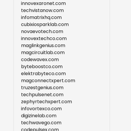
innovexaronet.com
techvistanow.com
infomatrixhq.com
cubixiosparklab.com
novaevotech.com
innovextechco.com
maglinkgenius.com
magcircuitlab.com
codewavex.com
byteboostco.com
elektrabyteco.com
magconnectxpert.com
truzestgenius.com
techpulsenet.com
zephyrtechxpert.com
infovortexco.com
digizinelab.com
techwavego.com
codepulsex.com