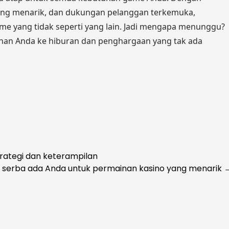
yang menarik, dan dukungan pelanggan terkemuka,
 yang tidak seperti yang lain. Jadi mengapa menunggu?
alanan Anda ke hiburan dan penghargaan yang tak ada
rategi dan keterampilan
ko serba ada Anda untuk permainan kasino yang menarik