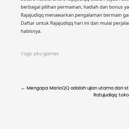
berbagai pilihan permainan, hadiah dan bonus 
Rajajudiqq menawarkan pengalaman bermain game
Daftar untuk Rajajudiqq hari ini dan mulai perj
habisnya.
Tags:
pkv games
Post
←
Mengapa MarioQQ adalah ujian utama dari st
Ratujudiqq: to
navigation