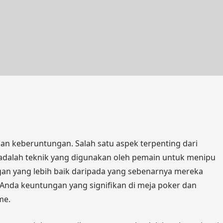
dan keberuntungan. Salah satu aspek terpenting dari
 adalah teknik yang digunakan oleh pemain untuk menipu
gan yang lebih baik daripada yang sebenarnya mereka
 Anda keuntungan yang signifikan di meja poker dan
me.