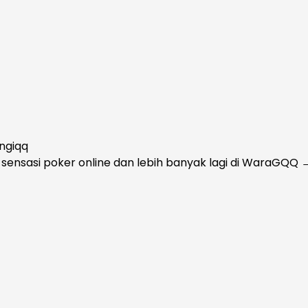
angiqq
sensasi poker online dan lebih banyak lagi di WaraGQQ