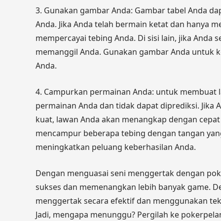
3. Gunakan gambar Anda: Gambar tabel Anda da
Anda. Jika Anda telah bermain ketat dan hanya 
mempercayai tebing Anda. Di sisi lain, jika And
memanggil Anda. Gunakan gambar Anda untuk k
Anda.
4. Campurkan permainan Anda: untuk membuat 
permainan Anda dan tidak dapat diprediksi. Jika
kuat, lawan Anda akan menangkap dengan cepa
mencampur beberapa tebing dengan tangan yang
meningkatkan peluang keberhasilan Anda.
Dengan menguasai seni menggertak dengan poker
sukses dan memenangkan lebih banyak game. Den
menggertak secara efektif dan menggunakan tekni
Jadi, mengapa menunggu? Pergilah ke pokerpel