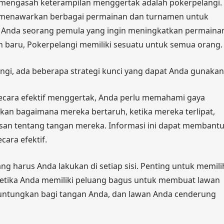
 mengasah keterampilan menggertak adalah pokerpelangi.
g menawarkan berbagai permainan dan turnamen untuk
h Anda seorang pemula yang ingin meningkatkan permaina
 baru, Pokerpelangi memiliki sesuatu untuk semua orang.
ngi, ada beberapa strategi kunci yang dapat Anda gunakan
ecara efektif menggertak, Anda perlu memahami gaya
an bagaimana mereka bertaruh, ketika mereka terlipat,
an tentang tangan mereka. Informasi ini dapat membant
ara efektif.
ang harus Anda lakukan di setiap sisi. Penting untuk memili
f ketika Anda memiliki peluang bagus untuk membuat lawan
guntungkan bagi tangan Anda, dan lawan Anda cenderung