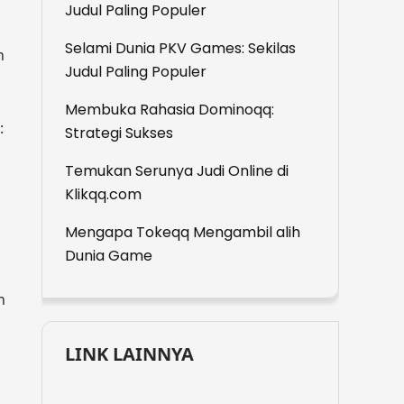
Judul Paling Populer
Selami Dunia PKV Games: Sekilas
n
Judul Paling Populer
Membuka Rahasia Dominoqq:
:
Strategi Sukses
Temukan Serunya Judi Online di
Klikqq.com
u
Mengapa Tokeqq Mengambil alih
Dunia Game
h
LINK LAINNYA