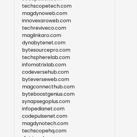
techscopetech.com
magdynoweb.com
innovexaroweb.com
techreviveco.com
maglinkaro.com
dynabytenet.com
bytesourcepro.com
techspherelab.com
infomatrixlab.com
codeversehub.com
byteverseweb.com
magconnecthub.com
byteboostgenius.com
synapsegoplus.com
infopedianet.com
codepulsenet.com
magdynotech.com
techscopehq.com