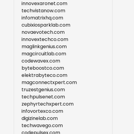
innovexaronet.com
techvistanow.com
infomatrixhq.com
cubixiosparklab.com
novaevotech.com
innovextechco.com
maglinkgenius.com
magcircuitlab.com
codewavex.com
byteboostco.com
elektrabyteco.com
magconnectxpert.com
truzestgenius.com
techpulsenet.com
zephyrtechxpert.com
infovortexco.com
digizinelab.com
techwavego.com
codepulsex.com