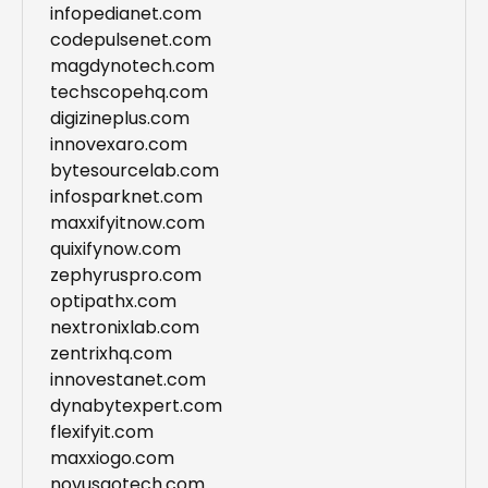
infopedianet.com
codepulsenet.com
magdynotech.com
techscopehq.com
digizineplus.com
innovexaro.com
bytesourcelab.com
infosparknet.com
maxxifyitnow.com
quixifynow.com
zephyruspro.com
optipathx.com
nextronixlab.com
zentrixhq.com
innovestanet.com
dynabytexpert.com
flexifyit.com
maxxiogo.com
novusgotech.com