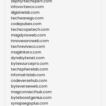
zephyrtechxpert.com
infovortexco.com
digizinelab.com
techwavego.com
codepulsex.com
techscopetech.com
magdynoweb.com
innovexaroweb.com
techreviveco.com
maglinkaro.com
dynabytenet.com
bytesourcepro.com
techspherelab.com
infomatrixlab.com
codeversehub.com
byteverseweb.com
magconnecthub.com
byteboostgenius.com
synapsegoplus.com