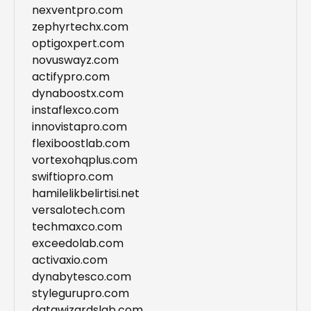
nexventpro.com
zephyrtechx.com
optigoxpert.com
novuswayz.com
actifypro.com
dynaboostx.com
instaflexco.com
innovistapro.com
flexiboostlab.com
vortexohqplus.com
swiftiopro.com
hamilelikbelirtisi.net
versalotech.com
techmaxco.com
exceedolab.com
activaxio.com
dynabytesco.com
stylegurupro.com
datawizardslab.com