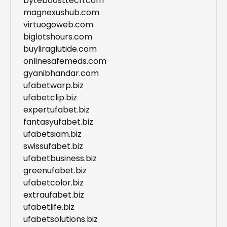
byteboosttech.com
magnexushub.com
virtuogoweb.com
biglotshours.com
buyliraglutide.com
onlinesafemeds.com
gyanibhandar.com
ufabetwarp.biz
ufabetclip.biz
expertufabet.biz
fantasyufabet.biz
ufabetsiam.biz
swissufabet.biz
ufabetbusiness.biz
greenufabet.biz
ufabetcolor.biz
extraufabet.biz
ufabetlife.biz
ufabetsolutions.biz