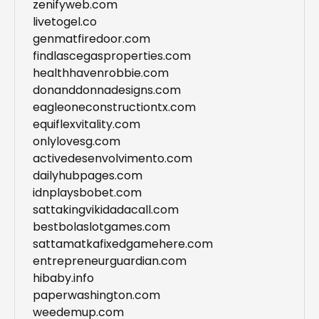
zenifyweb.com
livetogel.co
genmatfiredoor.com
findlascegasproperties.com
healthhavenrobbie.com
donanddonnadesigns.com
eagleoneconstructiontx.com
equiflexvitality.com
onlylovesg.com
activedesenvolvimento.com
dailyhubpages.com
idnplaysbobet.com
sattakingvikidadacall.com
bestbolaslotgames.com
sattamatkafixedgamehere.com
entrepreneurguardian.com
hibaby.info
paperwashington.com
weedemup.com