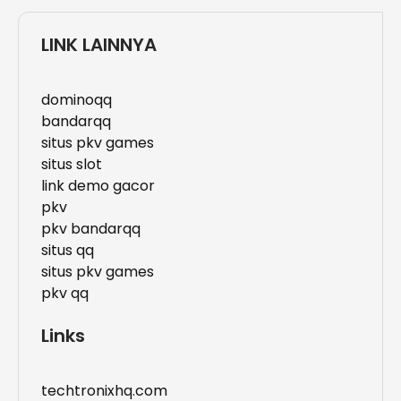
LINK LAINNYA
dominoqq
bandarqq
situs pkv games
situs slot
link demo gacor
pkv
pkv bandarqq
situs qq
situs pkv games
pkv qq
Links
techtronixhq.com