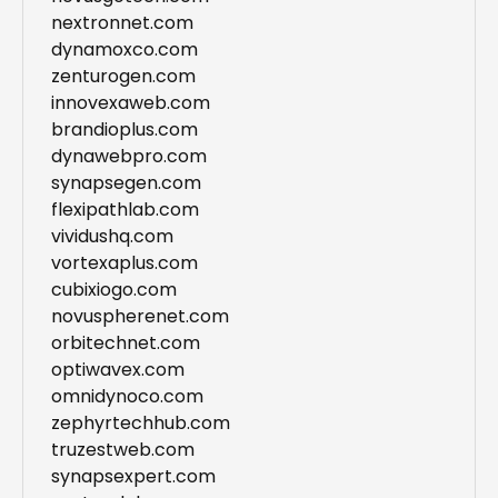
nextronnet.com
dynamoxco.com
zenturogen.com
innovexaweb.com
brandioplus.com
dynawebpro.com
synapsegen.com
flexipathlab.com
vividushq.com
vortexaplus.com
cubixiogo.com
novuspherenet.com
orbitechnet.com
optiwavex.com
omnidynoco.com
zephyrtechhub.com
truzestweb.com
synapsexpert.com