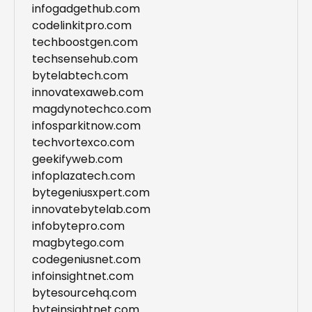
infogadgethub.com
codelinkitpro.com
techboostgen.com
techsensehub.com
bytelabtech.com
innovatexaweb.com
magdynotechco.com
infosparkitnow.com
techvortexco.com
geekifyweb.com
infoplazatech.com
bytegeniusxpert.com
innovatebytelab.com
infobytepro.com
magbytego.com
codegeniusnet.com
infoinsightnet.com
bytesourcehq.com
byteinsightnet.com