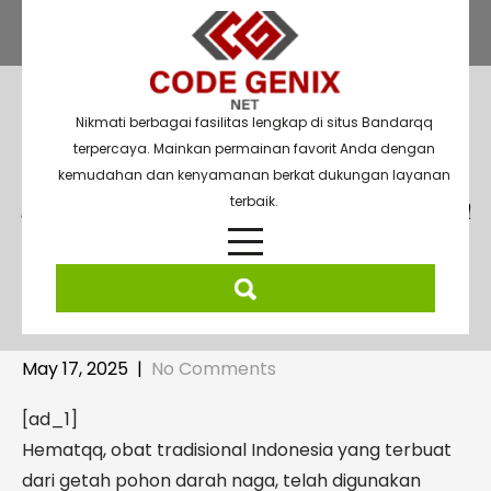
Skip
to
content
Nikmati berbagai fasilitas lengkap di situs Bandarqq
terpercaya. Mainkan permainan favorit Anda dengan
kemudahan dan kenyamanan berkat dukungan layanan
Dari obat kuno hingga suplemen
terbaik.
modern: Peran Hematqq dalam
Kesehatan Holistik
May 17, 2025
|
No Comments
[ad_1]
Hematqq, obat tradisional Indonesia yang terbuat
dari getah pohon darah naga, telah digunakan