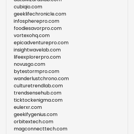
cubiqio.com
geeklifechronicle.com
infospherepro.com
foodiesavorpro.com
vortexohq.com
epicadventurepro.com
insightwavelab.com
lifeexplorerpro.com
novusgo.com
bytestormpro.com
wanderlustchrono.com
culturetrendlab.com
trendsensehub.com
ticktockenigma.com
eulerxr.com
geekifygenius.com
orbitextech.com
magconnecttech.com