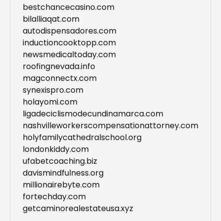
bestchancecasino.com
bilalliaqat.com
autodispensadores.com
inductioncooktopp.com
newsmedicaltoday.com
roofingnevada.info
magconnectx.com
synexispro.com
holayomi.com
ligadeciclismodecundinamarca.com
nashvilleworkerscompensationattorney.com
holyfamilycathedralschool.org
londonkiddy.com
ufabetcoaching.biz
davismindfulness.org
millionairebyte.com
fortechday.com
getcaminorealestateusa.xyz