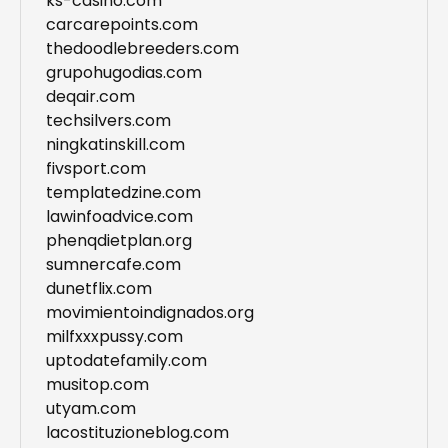
ks-casino.com
carcarepoints.com
thedoodlebreeders.com
grupohugodias.com
deqair.com
techsilvers.com
ningkatinskill.com
fivsport.com
templatedzine.com
lawinfoadvice.com
phenqdietplan.org
sumnercafe.com
dunetflix.com
movimientoindignados.org
milfxxxpussy.com
uptodatefamily.com
musitop.com
utyam.com
lacostituzioneblog.com