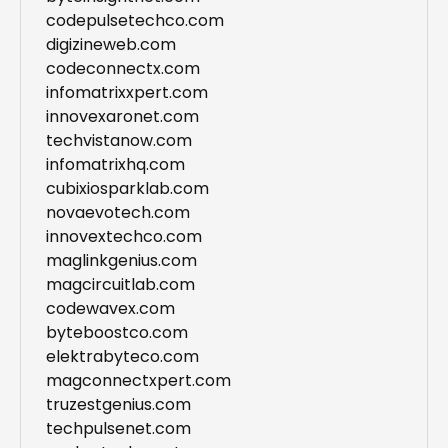
codepulsetechco.com
digizineweb.com
codeconnectx.com
infomatrixxpert.com
innovexaronet.com
techvistanow.com
infomatrixhq.com
cubixiosparklab.com
novaevotech.com
innovextechco.com
maglinkgenius.com
magcircuitlab.com
codewavex.com
byteboostco.com
elektrabyteco.com
magconnectxpert.com
truzestgenius.com
techpulsenet.com