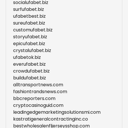
socialufabet.biz
surfufabet.biz
ufabetbest.biz
sureufabet.biz
customufabet.biz
storyufabet.biz
epicufabet.biz
crystalufabet.biz
ufabetok.biz
everufabet.biz
crowdufabet.biz
buildufabet.biz
alltransportnews.com
fashiontrandsnews.com
bbcreporters.com
cryptocasinoguid.com
leadingedgemarketingsolutionsmi.com
kastratigeneralcontractinginc.co
bestwholesalenfljerseysshop.com