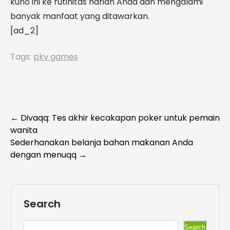
kuno ini ke rutinitas harian Anda dan mengalami
banyak manfaat yang ditawarkan.
[ad_2]
Tags:
pkv games
Post
←
Divaqq: Tes akhir kecakapan poker untuk pemain
wanita
navigation
Sederhanakan belanja bahan makanan Anda
dengan menuqq
→
Search
Search