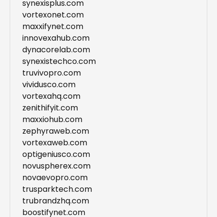
synexisplus.com
vortexonet.com
maxxifynet.com
innovexahub.com
dynacorelab.com
synexistechco.com
truvivopro.com
vividusco.com
vortexahq.com
zenithifyit.com
maxxiohub.com
zephyraweb.com
vortexaweb.com
optigeniusco.com
novuspherex.com
novaevopro.com
trusparktech.com
trubrandzhq.com
boostifynet.com