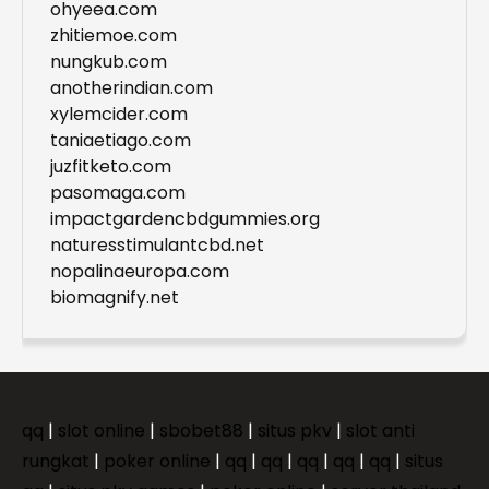
ohyeea.com
zhitiemoe.com
nungkub.com
anotherindian.com
xylemcider.com
taniaetiago.com
juzfitketo.com
pasomaga.com
impactgardencbdgummies.org
naturesstimulantcbd.net
nopalinaeuropa.com
biomagnify.net
qq
|
slot online
|
sbobet88
|
situs pkv
|
slot anti
rungkat
|
poker online
|
qq
|
qq
|
qq
|
qq
|
qq
|
situs