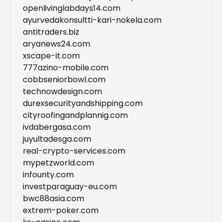
openlivinglabdays14.com
ayurvedakonsultti-kari-nokela.com
antitraders.biz
aryanews24.com
xscape-it.com
777azino-mobile.com
cobbseniorbowl.com
technowdesign.com
durexsecurityandshipping.com
cityroofingandplannig.com
ivdabergasa.com
juyultadesga.com
real-crypto-services.com
mypetzworld.com
infounty.com
investparaguay-eu.com
bwc88asia.com
extrem-poker.com